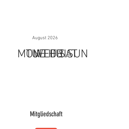
August 2026
MON
TUE
WED
THU
FRI
SAT
SUN
Mitgliedschaft