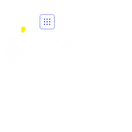
in Kassel e.V.
Der Zissel 2027 findet vom
30.07.2027-
02.08.2027
statt.
Das Zisselmotto 2026 lautet:
"100 Jahre Spaß am Fluss - Der
Zissel ist für uns ein Muss"