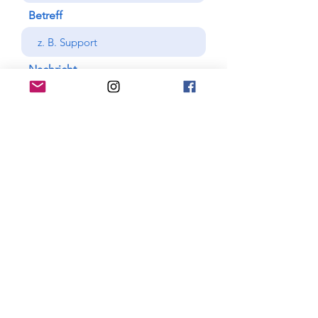
Betreff
Nachricht
Senden
Oder schreib uns eine E-Mail:
info@zissel.de