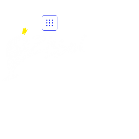
in Kassel e.V.
Der Zissel 2027 findet vom
30.07.2027-
02.08.2027
statt.
Das Zisselmotto 2026 lautet:
"100 Jahre Spaß am Fluss - Der
Zissel ist für uns ein Muss"