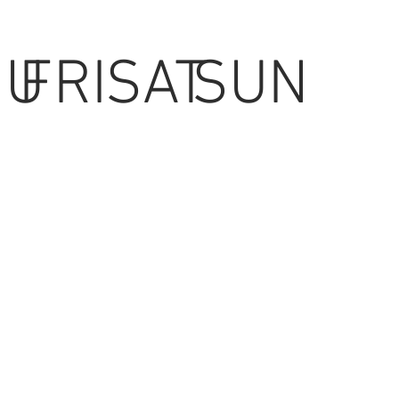
HU
FRI
SAT
SUN