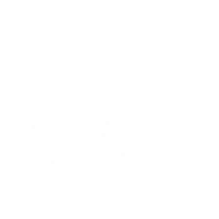
ART
ÜBER UNS
K
in Kas