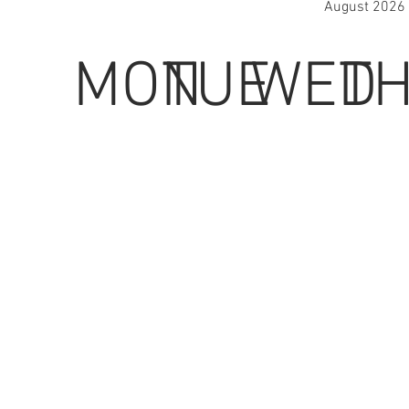
August 2026
MON
TUE
WED
T